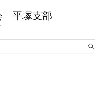
会 平塚支部
ジ
検
索: