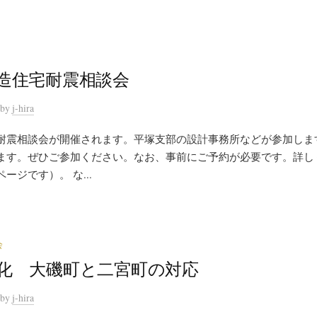
造住宅耐震相談会
by
j-hira
耐震相談会が開催されます。平塚支部の設計事務所などが参加しま
ます。ぜひご参加ください。なお、事前にご予約が必要です。詳し
ージです）。 な...
会
化 大磯町と二宮町の対応
by
j-hira