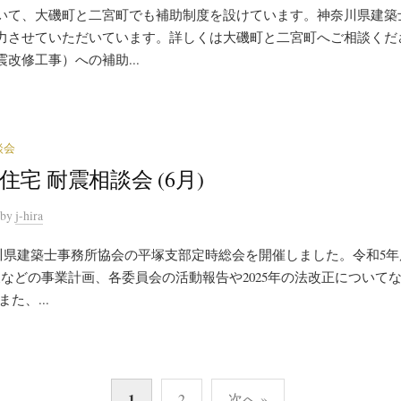
いて、大磯町と二宮町でも補助制度を設けています。神奈川県建築
力させていただいています。詳しくは大磯町と二宮町へご相談くだ
改修工事）への補助...
談会
住宅 耐震相談会 (6月)
by
j-hira
神奈川県建築士事務所協会の平塚支部定時総会を開催しました。令和5
展などの事業計画、各委員会の活動報告や2025年の法改正について
た、...
1
2
次へ »