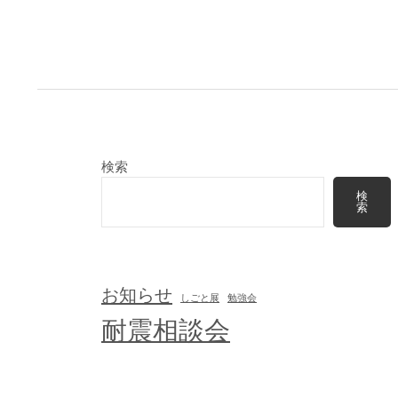
稿
の
ペ
ー
ジ
送
検索
り
検
索
お知らせ
しごと展
勉強会
耐震相談会