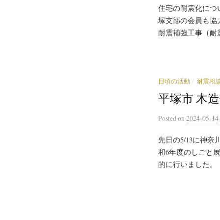
住宅の耐震化につ
塚支部の会員も協
耐震補強工事（耐震
/
日頃の活動
耐震相
平塚市 木造
Posted
on
2024-05-14
先日の5/13に
和6年度のしごと
的に行いました。 ま
投