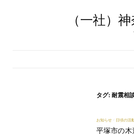
コ
ン
（一社）神
テ
ン
ツ
へ
ス
キ
ッ
プ
タグ:
耐震相
/
お知らせ
日頃の活
平塚市の木